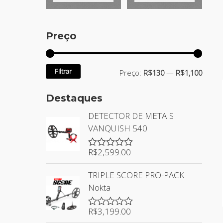
Preço
Filtrar
Preço:
R$130
—
R$1,100
Destaques
DETECTOR DE METAIS
VANQUISH 540
R$
2,599.00
Avaliação
0
de
TRIPLE SCORE PRO-PACK
5
Nokta
R$
3,199.00
Avaliação
0