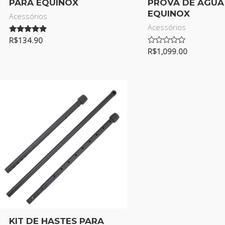
PARA EQUINOX
PROVA DE ÁGUA
EQUINOX
Acessórios
Acessórios
Avaliação
R$
134.90
5.00
Avaliação
R$
1,099.00
de 5
0
de
5
KIT DE HASTES PARA