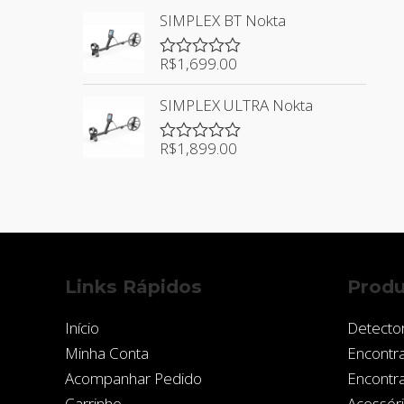
de
SIMPLEX BT Nokta
5
R$
1,699.00
Avaliação
0
de
SIMPLEX ULTRA Nokta
5
R$
1,899.00
Avaliação
0
de
5
Links Rápidos
Produ
Início
Detecto
Minha Conta
Encontr
Acompanhar Pedido
Encontr
Carrinho
Acessór