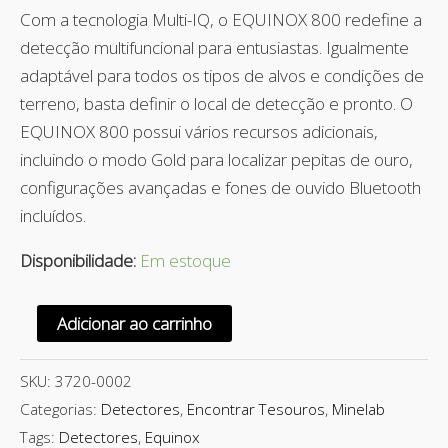
Avaliado
1
Com a tecnologia Multi-IQ, o EQUINOX 800 redefine a
como
5.00
de 5, com
detecção multifuncional para entusiastas. Igualmente
baseado
adaptável para todos os tipos de alvos e condições de
em
avaliação de
terreno, basta definir o local de detecção e pronto. O
cliente
EQUINOX 800 possui vários recursos adicionais,
incluindo o modo Gold para localizar pepitas de ouro,
configurações avançadas e fones de ouvido Bluetooth
incluídos.
Disponibilidade:
Em estoque
Adicionar ao carrinho
SKU:
3720-0002
Categorias:
Detectores
,
Encontrar Tesouros
,
Minelab
Tags:
Detectores
,
Equinox