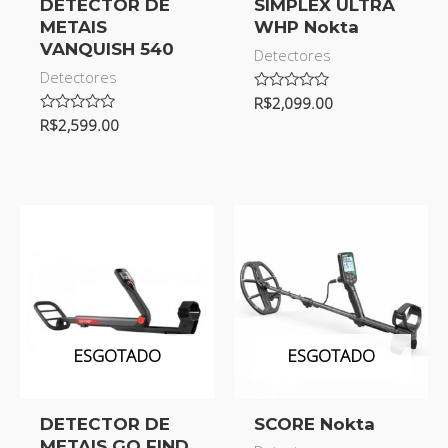
DETECTOR DE
SIMPLEX ULTRA
METAIS
WHP Nokta
VANQUISH 540
Detectores
Detectores
Avaliação
R$
2,099.00
0
Avaliação
R$
2,599.00
de
0
5
de
5
ESGOTADO
ESGOTADO
DETECTOR DE
SCORE Nokta
METAIS GO FIND