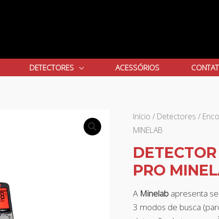
DETECTORES
ACESSÓRIOS
CONTA
Início
/
Detectores
/
Enco
MINELAB
DETECTOR 
PRO MINE
A
Minelab
apresenta se
3 modos de busca (parq