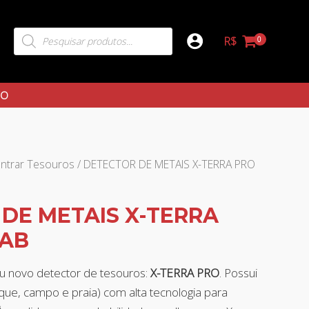
R$
TO
ntrar Tesouros
/ DETECTOR DE METAIS X-TERRA PRO
DE METAIS X-TERRA
LAB
u novo detector de tesouros:
X-TERRA PRO
. Possui
ue, campo e praia) com alta tecnologia para