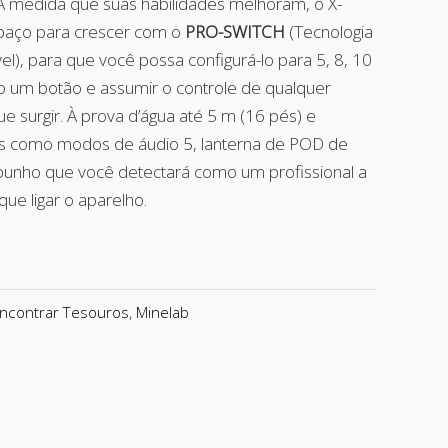
À medida que suas habilidades melhoram, o X-
paço para crescer com o
PRO-SWITCH
(Tecnologia
), para que você possa configurá-lo para 5, 8, 10
 um botão e assumir o controle de qualquer
e surgir. À prova d’água até 5 m (16 pés) e
s como modos de áudio 5, lanterna de POD de
 punho que você detectará como um profissional a
ue ligar o aparelho.
ncontrar Tesouros
,
Minelab