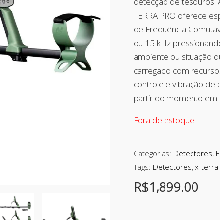
detecção de tesouros. 
TERRA PRO oferece es
de Frequência Comutável
ou 15 kHz pressionando
ambiente ou situação qu
carregado com recurso
controle e vibração de
partir do momento em q
Fora de estoque
Categorias:
Detectores
,
E
Tags:
Detectores
,
x-terra
R$
1,899.00