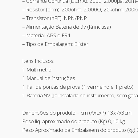
– Corrente Contínua (DCmA): 200µ, 2.000µa, 20m
– Resistor (ohm): 200ohm, 2.000O, 20kohm, 200
– Transistor (hFE): NPN/PNP
– Alimentação Bateria de 9v (Já inclusa)
– Material: ABS e FR4
– Tipo de Embalagem: Blister
Itens Inclusos:
1 Multímetro
1 Manual de instruções
1 Par de pontas de prova (1 vermelho e 1 preto)
1 Bateria 9V (Já instalada no instrumento, sem garan
Dimensões do produto – cm (AxLxP) 13x7x3cm
Peso liq. aproximado do produto (Kg) 0,10 kg
Peso Aproximado da Embalagem do produto (kg) 0