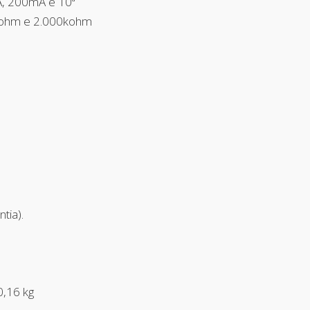
A, 200mA e 10ª
kohm e 2.000kohm
tia).
,16 kg