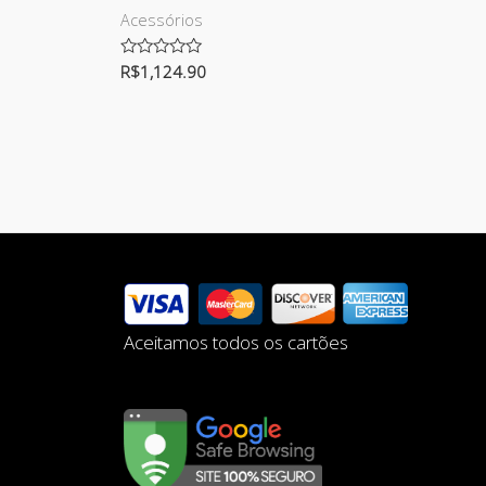
Acessórios
Avaliação
R$
1,124.90
0
de
5
Aceitamos todos os cartões