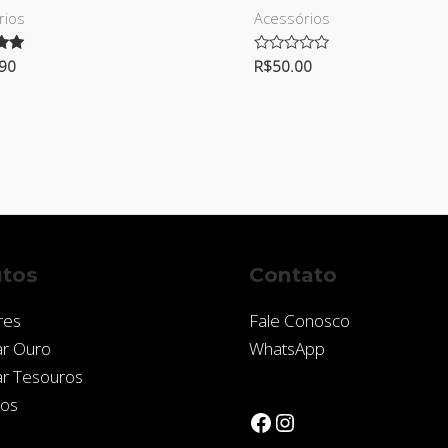
rios
Acessórios
ão
.90
Avaliação
R$
50.00
0
de
5
tos
Contato
res
Fale Conosco
ar Ouro
WhatsApp
ar Tesouros
ios