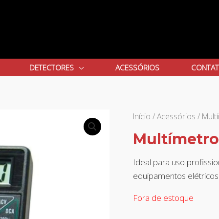
DETECTORES
ACESSÓRIOS
CONTA
Início
/
Acessórios
/ Mult
Multímetro 
Ideal para uso profiss
equipamentos elétricos
Fora de estoque