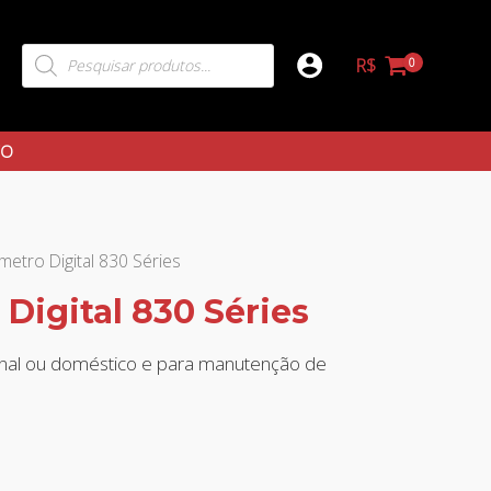
R$
TO
ímetro Digital 830 Séries
Digital 830 Séries
ional ou doméstico e para manutenção de